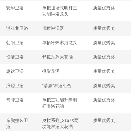
安华卫浴
单把挂墙式明杆三
质量优秀奖
功能淋浴龙头
过江龙卫浴
顶喷淋浴器
质量优秀奖
朝阳卫浴
单柄冷热淋浴龙头
质量优秀奖
恒洁卫浴
舒揽系列大花洒
质量优秀奖
惠达卫浴
投影花洒
质量优秀奖
浪鲸卫浴
“清源”淋浴组合
质量优秀奖
箭牌卫浴
单把三功能升降明
质量优秀奖
杆淋浴花洒
东鹏整装卫
奥拉系列_2167X两
质量优秀奖
浴
功能淋浴大花洒