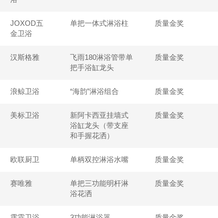
JOXOD五
单把一体式淋浴柱
质量金奖
金卫浴
汉斯格雅
飞雨180淋浴管带单
质量金奖
把手浴缸龙头
浪鲸卫浴
“海韵”淋浴组合
质量金奖
美标卫浴
新阿卡西亚挂墙式
质量金奖
浴缸龙头（带支座
和手握花洒）
欧联厨卫
单柄双控淋浴水嘴
质量金奖
赛唯雅
单把三功能明杆淋
质量金奖
浴花洒
霈霖卫浴
3功能淋浴器
质量金奖