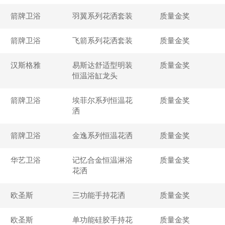
箭牌卫浴
羽翼系列花洒套装
质量金奖
箭牌卫浴
飞箭系列花洒套装
质量金奖
汉斯格雅
易斯达舒适型明装
质量金奖
恒温浴缸龙头
箭牌卫浴
埃菲尔系列恒温花
质量金奖
洒
箭牌卫浴
金逸系列恒温花洒
质量金奖
华艺卫浴
记忆合金恒温淋浴
质量金奖
花洒
欧圣斯
三功能手持花洒
质量金奖
欧圣斯
单功能硅胶手持花
质量金奖