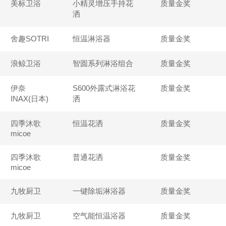
美标卫浴
小精灵增压手持花
质量金奖
洒
舍趣SOTRI
恒温淋浴器
质量金奖
浪鲸卫浴
智圆系列淋浴组合
质量金奖
伊奈
S600外露式淋浴花
质量金奖
INAX(日本)
洒
四季沐歌
恒温花洒
质量金奖
micoe
四季沐歌
普通花洒
质量金奖
micoe
九牧厨卫
一键除垢淋浴器
质量金奖
九牧厨卫
空气能恒温浴器
质量金奖