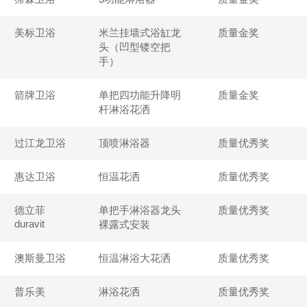
美标卫浴
米兰挂墙式浴缸龙
质量金奖
头（凹型镂空把
手）
箭牌卫浴
单把四功能升降明
质量金奖
杆淋浴花洒
过江龙卫浴
顶喷淋浴器
质量优秀奖
惠达卫浴
恒温花洒
质量优秀奖
德立菲
单把手淋浴器龙头
质量优秀奖
duravit
裸露式安装
澳斯曼卫浴
恒温淋浴大花洒
质量优秀奖
普乐美
淋浴花洒
质量优秀奖