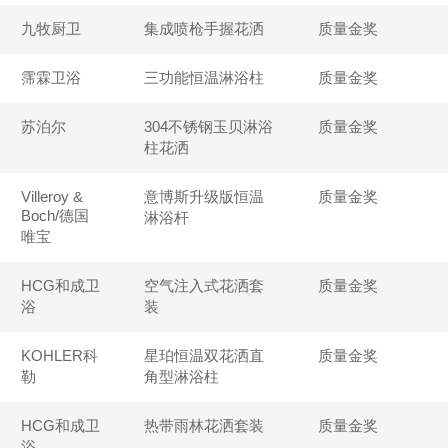
九牧厨卫
集成喷枪手握花洒
质量金奖
霈霖卫浴
三功能恒温淋浴柱
质量金奖
苏泊尔
304不锈钢玉贝淋浴
质量金奖
柱花洒
Villeroy &
意博斯升级版恒温
质量金奖
Boch/德国
淋浴杆
唯宝
HCG和成卫
空气注入式花洒套
质量金奖
浴
装
KOHLER科
星珀恒温双花洒直
质量金奖
勒
角型淋浴柱
HCG和成卫
热带雨林花洒套装
质量金奖
浴