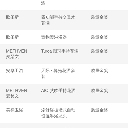
洒
欧圣斯
四功能手持交叉水
质量金奖
花洒
欧圣斯
置物架淋浴器
质量金奖
METHVEN
Turoa 图珂手持花洒
质量金奖
麦瑟文
安华卫浴
天际 · 暮光花洒套
质量金奖
装
METHVEN
AIO 艾欧手持花洒
质量金奖
麦瑟文
美标卫浴
添舒浴挂墙式自动
质量金奖
恒温淋浴龙头