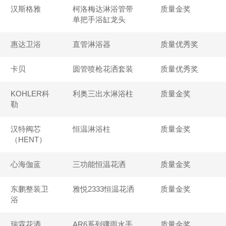
汉斯格雅
柯洛梅达淋浴管带
质量金奖
单把手浴缸龙头
惠达卫浴
直管淋浴器
质量优秀奖
卡贝
圆管喷枪花洒套装
质量优秀奖
KOHLER科
利奥三出水淋浴柱
质量金奖
勒
汉特阀芯
恒温淋浴柱
质量金奖
（HENT）
心海伽蓝
三功能恒温花洒
质量金奖
东鹏整装卫
雅悦2333恒温花洒
质量金奖
浴
瑞霖花洒
AR6系列骤雨水手
质量金奖